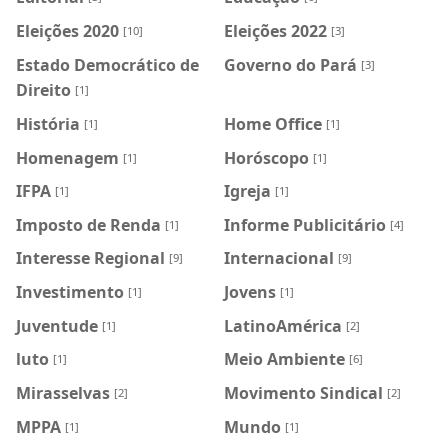
Eleições 2020
Eleições 2022
[10]
[3]
Estado Democrático de
Governo do Pará
[3]
Direito
[1]
História
Home Office
[1]
[1]
Homenagem
Horóscopo
[1]
[1]
IFPA
Igreja
[1]
[1]
Imposto de Renda
Informe Publicitário
[1]
[4]
Interesse Regional
Internacional
[9]
[9]
Investimento
Jovens
[1]
[1]
Juventude
LatinoAmérica
[1]
[2]
luto
Meio Ambiente
[1]
[6]
Mirasselvas
Movimento Sindical
[2]
[2]
MPPA
Mundo
[1]
[1]