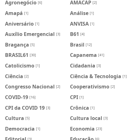
Agronegócio
AMACAP
[6]
[2]
Amapá
Análise
[1]
[1]
Aniversário
ANVISA
[1]
[1]
Auxílio Emergencial
B61
[3]
[4]
Bragança
Brasil
[5]
[12]
BRASIL61
Capanema
[30]
[41]
Catolicismo
Cidadania
[1]
[3]
Ciência
Ciência & Tecnologia
[2]
[1]
Congresso Nacional
Cooperativismo
[2]
[2]
COVID-19
CPI
[16]
[1]
CPI da COVID 19
Crônica
[3]
[1]
Cultura
Cultura local
[5]
[3]
Democracia
Economia
[1]
[23]
Editorial
Educação
[3]
[6]