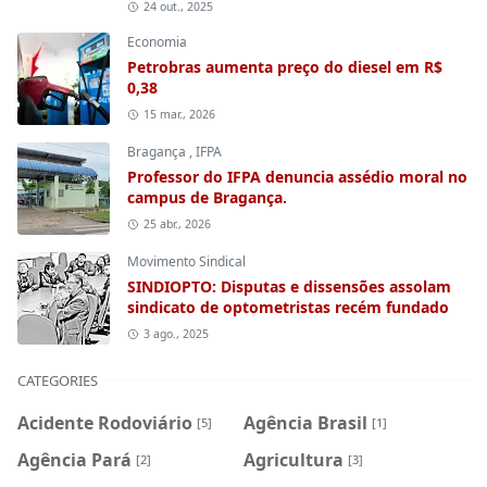
24 out., 2025
Economia
Petrobras aumenta preço do diesel em R$
0,38
15 mar., 2026
Bragança
,
IFPA
Professor do IFPA denuncia assédio moral no
campus de Bragança.
25 abr., 2026
Movimento Sindical
SINDIOPTO: Disputas e dissensões assolam
sindicato de optometristas recém fundado
3 ago., 2025
CATEGORIES
Acidente Rodoviário
Agência Brasil
[5]
[1]
Agência Pará
Agricultura
[2]
[3]