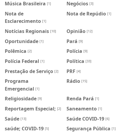
Música Brasileira
Negócios
[1]
[3]
Nota de
Nota de Repúdio
[1]
Esclarecimento
[1]
Notícias Regionais
Opinião
[10]
[12]
Oportunidade
Pará
[1]
[9]
Polêmica
Polícia
[2]
[9]
Polícia Federal
Política
[1]
[33]
Prestação de Serviço
PRF
[2]
[4]
Programa
Rádio
[15]
Emergencial
[1]
Religiosidade
Renda Pará
[9]
[1]
Reportagem Especial;
Saneamento
[2]
[1]
Saúde
Saúde COVID-19
[13]
[6]
saúde; COVID-19
Segurança Pública
[5]
[1]