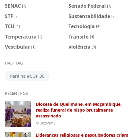
SENAC
Senado Federal
[1]
[1]
STF
Sustentabilidade
[2]
[2]
TCU
Tecnologia
[1]
[4]
Temperatura
Trânsito
[1]
[4]
Vestibular
violência
[1]
[3]
HASHTAG
Pará na #COP 30
RECENT POST
Diocese de Quelimane, em Moçambique,
realiza funeral de bispo brutalmente
assassinado
2026/6/12
Lideranças religiosas e pesquisadores criam