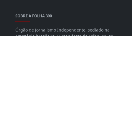
SOBRE A FOLHA 390
Órgão de Jornalismo Independente, sediado na
Amazônia brasileira. O manifesto da Folha 390 se
sustenta nos seguintes princípios: Ética;
Democracia; Cidadania; Liberdade; Direitos
fundamentais. É com base nesses valores que
pautamos todo o nosso trabalho. Com
credibilidade, independência e respeito.
SIGA-NOS
NEWSLETTER