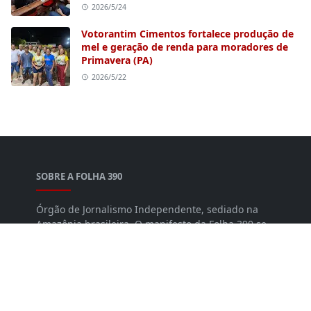
2026/5/24
Votorantim Cimentos fortalece produção de
mel e geração de renda para moradores de
Primavera (PA)
2026/5/22
SOBRE A FOLHA 390
Órgão de Jornalismo Independente, sediado na
Amazônia brasileira. O manifesto da Folha 390 se
sustenta nos seguintes princípios: Ética;
Democracia; Cidadania; Liberdade; Direitos
fundamentais. É com base nesses valores que
pautamos todo o nosso trabalho. Com
credibilidade, independência e respeito.