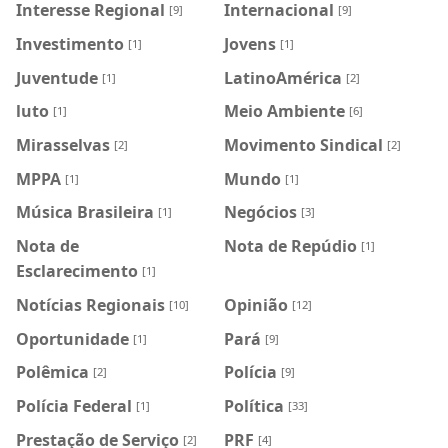
Interesse Regional
Internacional
[9]
[9]
Investimento
Jovens
[1]
[1]
Juventude
LatinoAmérica
[1]
[2]
luto
Meio Ambiente
[1]
[6]
Mirasselvas
Movimento Sindical
[2]
[2]
MPPA
Mundo
[1]
[1]
Música Brasileira
Negócios
[1]
[3]
Nota de
Nota de Repúdio
[1]
Esclarecimento
[1]
Notícias Regionais
Opinião
[10]
[12]
Oportunidade
Pará
[1]
[9]
Polêmica
Polícia
[2]
[9]
Polícia Federal
Política
[1]
[33]
Prestação de Serviço
PRF
[2]
[4]