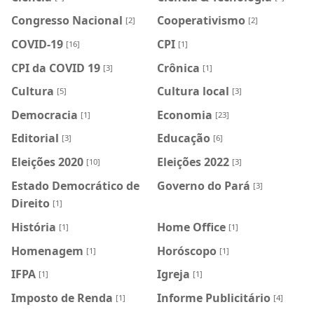
Congresso Nacional
Cooperativismo
[2]
[2]
COVID-19
CPI
[16]
[1]
CPI da COVID 19
Crônica
[3]
[1]
Cultura
Cultura local
[5]
[3]
Democracia
Economia
[1]
[23]
Editorial
Educação
[3]
[6]
Eleições 2020
Eleições 2022
[10]
[3]
Estado Democrático de
Governo do Pará
[3]
Direito
[1]
História
Home Office
[1]
[1]
Homenagem
Horóscopo
[1]
[1]
IFPA
Igreja
[1]
[1]
Imposto de Renda
Informe Publicitário
[1]
[4]