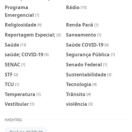
Programa
Rádio
[15]
Emergencial
[1]
Religiosidade
Renda Pará
[9]
[1]
Reportagem Especial;
Saneamento
[2]
[1]
Saúde
Saúde COVID-19
[13]
[6]
saúde; COVID-19
Segurança Pública
[5]
[1]
SENAC
Senado Federal
[1]
[1]
STF
Sustentabilidade
[2]
[2]
TCU
Tecnologia
[1]
[4]
Temperatura
Trânsito
[1]
[4]
Vestibular
violência
[1]
[3]
HASHTAG