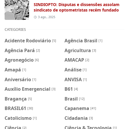
SINDIOPTO: Disputas e dissensões assolam
sindicato de optometristas recém fundado
3 ago., 2025
CATEGORIES
Acidente Rodoviário
Agência Brasil
[5]
[1]
Agência Pará
Agricultura
[2]
[3]
Agronegócio
AMACAP
[6]
[2]
Amapá
Análise
[1]
[1]
Aniversário
ANVISA
[1]
[1]
Auxílio Emergencial
B61
[3]
[4]
Bragança
Brasil
[5]
[12]
BRASIL61
Capanema
[30]
[41]
Catolicismo
Cidadania
[1]
[3]
Ciência
Ciência & Tecnologia
[2]
[1]