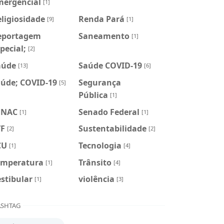
mergencial
[1]
ligiosidade
Renda Pará
[9]
[1]
eportagem
Saneamento
[1]
pecial;
[2]
aúde
Saúde COVID-19
[13]
[6]
aúde; COVID-19
Segurança
[5]
Pública
[1]
ENAC
Senado Federal
[1]
[1]
TF
Sustentabilidade
[2]
[2]
CU
Tecnologia
[1]
[4]
emperatura
Trânsito
[1]
[4]
stibular
violência
[1]
[3]
SHTAG