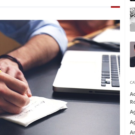
CA
A
R
A
A
A