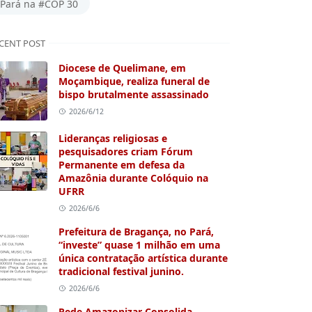
Pará na #COP 30
CENT POST
Diocese de Quelimane, em
Moçambique, realiza funeral de
bispo brutalmente assassinado
2026/6/12
Lideranças religiosas e
pesquisadores criam Fórum
Permanente em defesa da
Amazônia durante Colóquio na
UFRR
2026/6/6
Prefeitura de Bragança, no Pará,
“investe” quase 1 milhão em uma
única contratação artística durante
tradicional festival junino.
2026/6/6
Rede Amazonizar Consolida