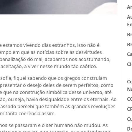
An
Au
E
B
B
 estamos vivendo dias estranhos, isso não é
empo em que as notícias sobre as desvirtudes
C
 banalização do mal, acabamos nos acostumando,
Ci
ceitação, a viver nesse mundo tão caótico.
losofia, fiquei sabendo que os gregos construíam
C
presentar o desejo deles de serem perfeitos, como
N
de que na construção simbólica desse universo, até
C
lão, ou seja, havia desigualdade entre os eternais. Ao
 passado percebi que também as grandes revoluções
CP
m tanta coerência assim.
C
anos se passaram e o ser humano não mudou. As
D