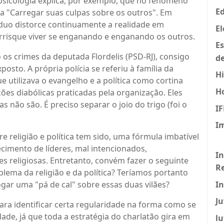
psicologia explica, por exemplo, que no fenômeno
Ed
a "Carregar suas culpas sobre os outros". Em
íduo distorce continuamente a realidade em
El
rrisque viver se enganando e enganando os outros.
E
os crimes da deputada Flordelis (PSD-RJ), consigo
de
xposto. A própria polícia se referiu à família da
Hi
utilizava o evangelho e a política como cortina
H
ões diabólicas praticadas pela organização. Eles
não são. É preciso separar o joio do trigo (foi o
I
I
re religião e política tem sido, uma fórmula imbatível
ecimento de líderes, mal intencionados,
In
 religiosas. Entretanto, convém fazer o seguinte
R
lema da religião e da política? Teríamos portanto
I
ogar uma "pá de cal" sobre essas duas vilães?
J
ara identificar certa regularidade na forma como se
de, já que toda a estratégia do charlatão gira em
lu