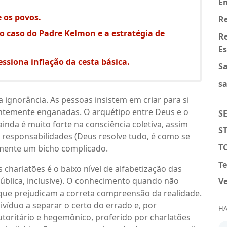
E
 os povos.
Re
 o caso do Padre Kelmon e a estratégia de
R
Es
ssiona inflação da cesta básica.
S
s
a ignorância. As pessoas insistem em criar para si
entemente enganadas. O arquétipo entre Deus e o
S
ainda é muito forte na consciência coletiva, assim
S
responsabilidades (Deus resolve tudo, é como se
T
lmente um bicho complicado.
T
 charlatões é o baixo nível de alfabetização das
ública, inclusive). O conhecimento quando não
Ve
 que prejudicam a correta compreensão da realidade.
ivíduo a separar o certo do errado e, por
HA
utoritário e hegemônico, proferido por charlatões