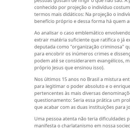
pessoas gostam de fingir o que não são. A 
conhecido por projeção o indivíduo costum
termos mais didáticos: Na projeção o indiv
benefício próprio e dessa forma há quem a
Ao analisar o caso emblemático envolvendo 
extrair matéria suficiente que ratifica o já e
deputada como "organização criminosa" que 
para encobrir os inúmeros crimes e dissenç
podem até se considerarem evangélicos, mas 
próprio Jesus que ensinou isso).
Nos últimos 15 anos no Brasil a mistura ent
para legitimar o poder absoluto e o enriqu
pertencentes às mais diversas denominações
questionamento: Seria essa prática um prob
que acabar com as duas instituições para j
Uma pessoa atenta não teria dificuldades p
manifesta o charlatanismo em nossa socieda