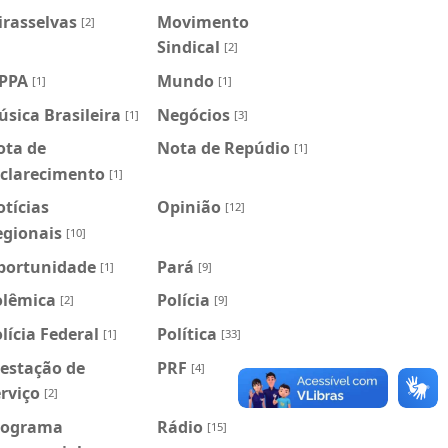
irasselvas
Movimento
[2]
Sindical
[2]
PPA
Mundo
[1]
[1]
sica Brasileira
Negócios
[1]
[3]
ota de
Nota de Repúdio
[1]
sclarecimento
[1]
tícias
Opinião
[12]
egionais
[10]
portunidade
Pará
[1]
[9]
olêmica
Polícia
[2]
[9]
lícia Federal
Política
[1]
[33]
estação de
PRF
[4]
rviço
[2]
rograma
Rádio
[15]