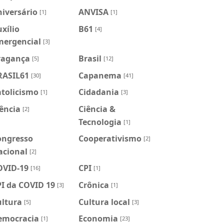
iversário
ANVISA
[1]
[1]
xílio
B61
[4]
mergencial
[3]
ragança
Brasil
[5]
[12]
RASIL61
Capanema
[30]
[41]
atolicismo
Cidadania
[1]
[3]
ência
Ciência &
[2]
Tecnologia
[1]
ongresso
Cooperativismo
[2]
acional
[2]
OVID-19
CPI
[16]
[1]
I da COVID 19
Crônica
[3]
[1]
ultura
Cultura local
[5]
[3]
emocracia
Economia
[1]
[23]