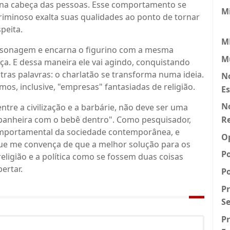
ca na cabeça das pessoas. Esse comportamento se
M
riminoso exalta suas qualidades ao ponto de tornar
peita.
M
ersonagem e encarna o figurino com a mesma
Mú
a. E dessa maneira ele vai agindo, conquistando
ras palavras: o charlatão se transforma numa ideia.
N
mos, inclusive, "empresas" fantasiadas de religião.
E
No
tre a civilização e a barbárie, não deve ser uma
R
a banheira com o bebê dentro". Como pesquisador,
omportamental da sociedade contemporânea, e
O
 que me convença de que a melhor solução para os
P
religião e a política como se fossem duas coisas
bertar.
Po
Pr
Se
P