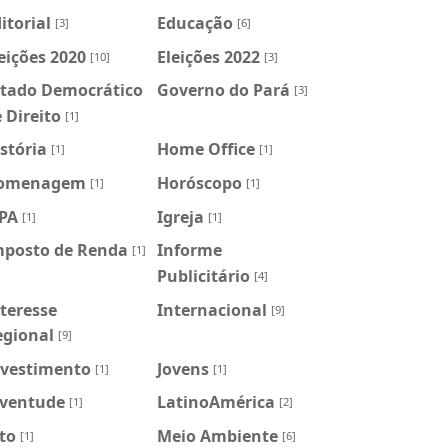
itorial
Educação
[3]
[6]
eições 2020
Eleições 2022
[10]
[3]
stado Democrático
Governo do Pará
[3]
 Direito
[1]
stória
Home Office
[1]
[1]
omenagem
Horóscopo
[1]
[1]
FPA
Igreja
[1]
[1]
mposto de Renda
Informe
[1]
Publicitário
[4]
teresse
Internacional
[9]
egional
[9]
nvestimento
Jovens
[1]
[1]
uventude
LatinoAmérica
[1]
[2]
to
Meio Ambiente
[1]
[6]