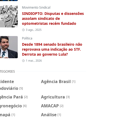
Movimento Sindical
SINDIOPTO: Disputas e dissensões
assolam sindicato de
optometristas recém fundado
3 ago., 2025
Política
Desde 1894 senado brasileiro não
reprovava uma indicação ao STF.
Derrota ao governo Lula?
1 mai., 2026
TEGORIES
cidente
Agência Brasil
[1]
odoviário
[5]
gência Pará
Agricultura
[2]
[3]
gronegócio
AMACAP
[6]
[2]
mapá
Análise
[1]
[1]