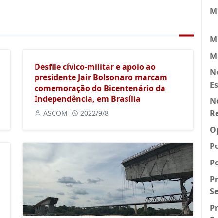
M
M
Mú
Desfile cívico-militar e apoio ao
N
presidente Jair Bolsonaro marcam
E
comemoração do Bicentenário da
Independência, em Brasília
No
R
ASCOM
2022/9/8
O
P
Po
Pr
Se
P