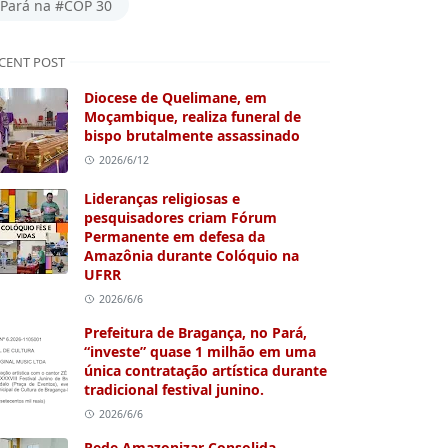
Pará na #COP 30
CENT POST
Diocese de Quelimane, em
Moçambique, realiza funeral de
bispo brutalmente assassinado
2026/6/12
Lideranças religiosas e
pesquisadores criam Fórum
Permanente em defesa da
Amazônia durante Colóquio na
UFRR
2026/6/6
Prefeitura de Bragança, no Pará,
“investe” quase 1 milhão em uma
única contratação artística durante
tradicional festival junino.
2026/6/6
Rede Amazonizar Consolida