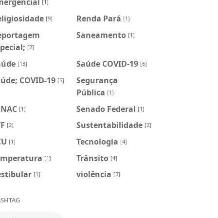
mergencial
[1]
ligiosidade
Renda Pará
[9]
[1]
eportagem
Saneamento
[1]
pecial;
[2]
aúde
Saúde COVID-19
[13]
[6]
aúde; COVID-19
Segurança
[5]
Pública
[1]
ENAC
Senado Federal
[1]
[1]
TF
Sustentabilidade
[2]
[2]
CU
Tecnologia
[1]
[4]
emperatura
Trânsito
[1]
[4]
stibular
violência
[1]
[3]
SHTAG