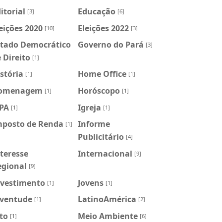
itorial
Educação
[3]
[6]
eições 2020
Eleições 2022
[10]
[3]
stado Democrático
Governo do Pará
[3]
 Direito
[1]
stória
Home Office
[1]
[1]
omenagem
Horóscopo
[1]
[1]
FPA
Igreja
[1]
[1]
mposto de Renda
Informe
[1]
Publicitário
[4]
teresse
Internacional
[9]
egional
[9]
nvestimento
Jovens
[1]
[1]
uventude
LatinoAmérica
[1]
[2]
to
Meio Ambiente
[1]
[6]