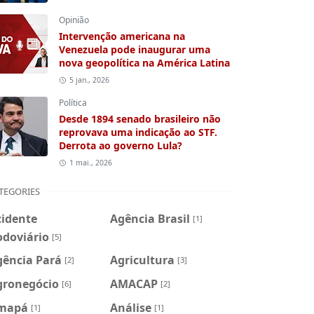
Opinião
Intervenção americana na
Venezuela pode inaugurar uma
nova geopolítica na América Latina
5 jan., 2026
Política
Desde 1894 senado brasileiro não
reprovava uma indicação ao STF.
Derrota ao governo Lula?
1 mai., 2026
TEGORIES
cidente
Agência Brasil
[1]
odoviário
[5]
gência Pará
Agricultura
[2]
[3]
gronegócio
AMACAP
[6]
[2]
mapá
Análise
[1]
[1]