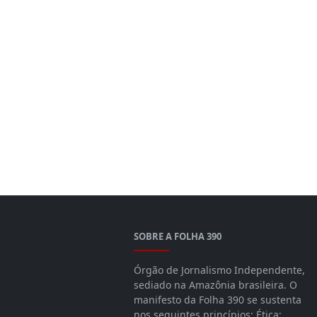
SOBRE A FOLHA 390
Órgão de Jornalismo Independente,
sediado na Amazônia brasileira. O
manifesto da Folha 390 se sustenta
nos seguintes princípios: Ética;