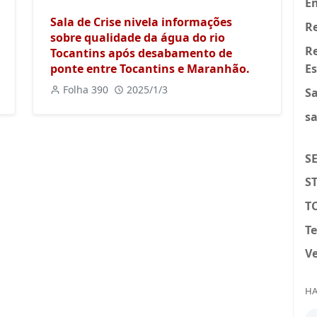
E
Sala de Crise nivela informações
Re
sobre qualidade da água do rio
R
Tocantins após desabamento de
ponte entre Tocantins e Maranhão.
Es
Folha 390
2025/1/3
S
s
S
S
T
T
Ve
HA