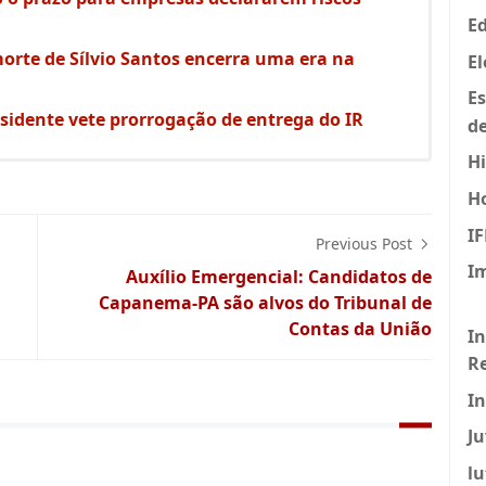
Ed
orte de Sílvio Santos encerra uma era na
El
E
sidente vete prorrogação de entrega do IR
de
Hi
H
I
Previous Post
I
Auxílio Emergencial: Candidatos de
Capanema-PA são alvos do Tribunal de
Contas da União
In
R
I
J
lu