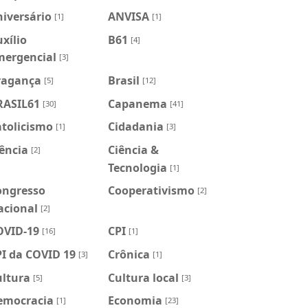
iversário
ANVISA
[1]
[1]
xílio
B61
[4]
mergencial
[3]
ragança
Brasil
[5]
[12]
RASIL61
Capanema
[30]
[41]
atolicismo
Cidadania
[1]
[3]
ência
Ciência &
[2]
Tecnologia
[1]
ongresso
Cooperativismo
[2]
acional
[2]
OVID-19
CPI
[16]
[1]
I da COVID 19
Crônica
[3]
[1]
ultura
Cultura local
[5]
[3]
emocracia
Economia
[1]
[23]