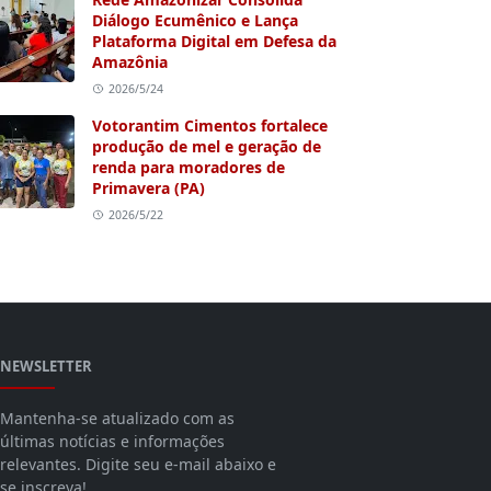
Diálogo Ecumênico e Lança
Plataforma Digital em Defesa da
Amazônia
2026/5/24
Votorantim Cimentos fortalece
produção de mel e geração de
renda para moradores de
Primavera (PA)
2026/5/22
NEWSLETTER
Mantenha-se atualizado com as
últimas notícias e informações
relevantes. Digite seu e-mail abaixo e
se inscreva!