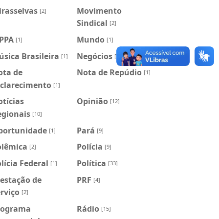
irasselvas
Movimento
[2]
Sindical
[2]
PPA
Mundo
[1]
[1]
sica Brasileira
Negócios
[1]
[3]
ota de
Nota de Repúdio
[1]
sclarecimento
[1]
tícias
Opinião
[12]
egionais
[10]
portunidade
Pará
[1]
[9]
olêmica
Polícia
[2]
[9]
lícia Federal
Política
[1]
[33]
estação de
PRF
[4]
rviço
[2]
rograma
Rádio
[15]