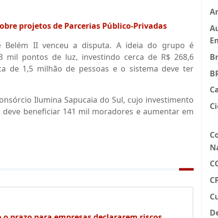
An
obre projetos de Parcerias Público-Privadas
Au
E
e Belém II venceu a disputa. A ideia do grupo é
B
mil pontos de luz, investindo cerca de R$ 268,6
rca de 1,5 milhão de pessoas e o sistema deve ter
B
C
onsórcio Ilumina Sapucaia do Sul, cujo investimento
Ci
e deve beneficiar 141 mil moradores e aumentar em
C
N
C
CP
C
D
 o prazo para empresas declararem riscos