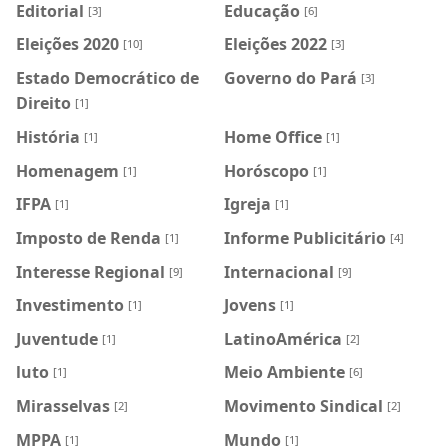
Editorial
Educação
[3]
[6]
Eleições 2020
Eleições 2022
[10]
[3]
Estado Democrático de
Governo do Pará
[3]
Direito
[1]
História
Home Office
[1]
[1]
Homenagem
Horóscopo
[1]
[1]
IFPA
Igreja
[1]
[1]
Imposto de Renda
Informe Publicitário
[1]
[4]
Interesse Regional
Internacional
[9]
[9]
Investimento
Jovens
[1]
[1]
Juventude
LatinoAmérica
[1]
[2]
luto
Meio Ambiente
[1]
[6]
Mirasselvas
Movimento Sindical
[2]
[2]
MPPA
Mundo
[1]
[1]