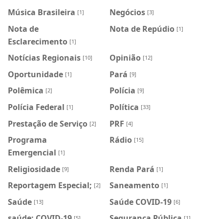
Música Brasileira
Negócios
[1]
[3]
Nota de
Nota de Repúdio
[1]
Esclarecimento
[1]
Notícias Regionais
Opinião
[10]
[12]
Oportunidade
Pará
[1]
[9]
Polêmica
Polícia
[2]
[9]
Polícia Federal
Política
[1]
[33]
Prestação de Serviço
PRF
[2]
[4]
Programa
Rádio
[15]
Emergencial
[1]
Religiosidade
Renda Pará
[9]
[1]
Reportagem Especial;
Saneamento
[2]
[1]
Saúde
Saúde COVID-19
[13]
[6]
saúde; COVID-19
Segurança Pública
[5]
[1]