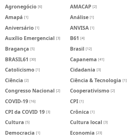
Agronegócio
AMACAP
[6]
[2]
Amapá
Análise
[1]
[1]
Aniversário
ANVISA
[1]
[1]
Auxílio Emergencial
B61
[3]
[4]
Bragança
Brasil
[5]
[12]
BRASIL61
Capanema
[30]
[41]
Catolicismo
Cidadania
[1]
[3]
Ciência
Ciência & Tecnologia
[2]
[1]
Congresso Nacional
Cooperativismo
[2]
[2]
COVID-19
CPI
[16]
[1]
CPI da COVID 19
Crônica
[3]
[1]
Cultura
Cultura local
[5]
[3]
Democracia
Economia
[1]
[23]