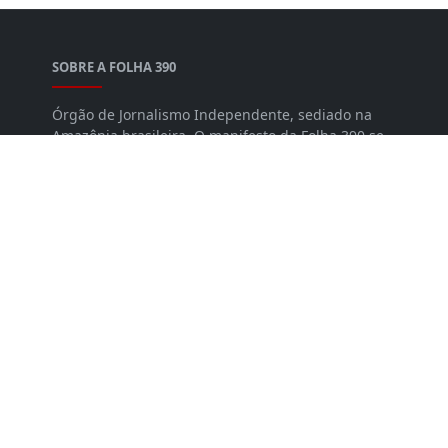
SOBRE A FOLHA 390
Órgão de Jornalismo Independente, sediado na
Amazônia brasileira. O manifesto da Folha 390 se
sustenta nos seguintes princípios: Ética;
Democracia; Cidadania; Liberdade; Direitos
fundamentais. É com base nesses valores que
pautamos todo o nosso trabalho. Com
credibilidade, independência e respeito.
SIGA-NOS
NEWSLETTER