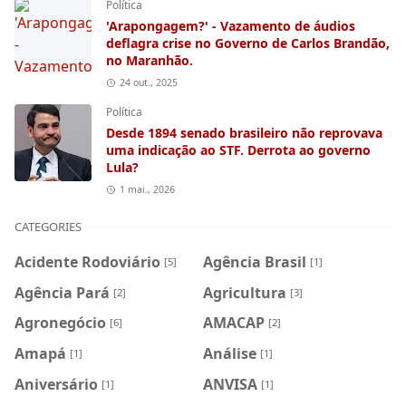
Política
'Arapongagem?' - Vazamento de áudios
deflagra crise no Governo de Carlos Brandão,
no Maranhão.
24 out., 2025
Política
Desde 1894 senado brasileiro não reprovava
uma indicação ao STF. Derrota ao governo
Lula?
1 mai., 2026
CATEGORIES
Acidente Rodoviário
Agência Brasil
[5]
[1]
Agência Pará
Agricultura
[2]
[3]
Agronegócio
AMACAP
[6]
[2]
Amapá
Análise
[1]
[1]
Aniversário
ANVISA
[1]
[1]