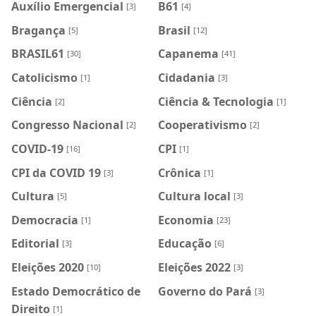
Auxílio Emergencial
B61
[3]
[4]
Bragança
Brasil
[5]
[12]
BRASIL61
Capanema
[30]
[41]
Catolicismo
Cidadania
[1]
[3]
Ciência
Ciência & Tecnologia
[2]
[1]
Congresso Nacional
Cooperativismo
[2]
[2]
COVID-19
CPI
[16]
[1]
CPI da COVID 19
Crônica
[3]
[1]
Cultura
Cultura local
[5]
[3]
Democracia
Economia
[1]
[23]
Editorial
Educação
[3]
[6]
Eleições 2020
Eleições 2022
[10]
[3]
Estado Democrático de
Governo do Pará
[3]
Direito
[1]