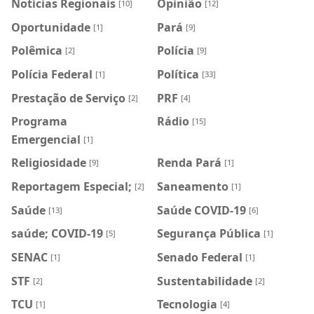
Notícias Regionais
Opinião
[10]
[12]
Oportunidade
Pará
[1]
[9]
Polêmica
Polícia
[2]
[9]
Polícia Federal
Política
[1]
[33]
Prestação de Serviço
PRF
[2]
[4]
Programa
Rádio
[15]
Emergencial
[1]
Religiosidade
Renda Pará
[9]
[1]
Reportagem Especial;
Saneamento
[2]
[1]
Saúde
Saúde COVID-19
[13]
[6]
saúde; COVID-19
Segurança Pública
[5]
[1]
SENAC
Senado Federal
[1]
[1]
STF
Sustentabilidade
[2]
[2]
TCU
Tecnologia
[1]
[4]