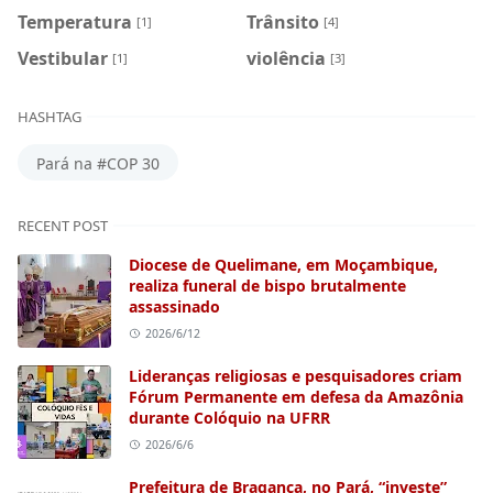
Temperatura
Trânsito
[1]
[4]
Vestibular
violência
[1]
[3]
HASHTAG
Pará na #COP 30
RECENT POST
Diocese de Quelimane, em Moçambique,
realiza funeral de bispo brutalmente
assassinado
2026/6/12
Lideranças religiosas e pesquisadores criam
Fórum Permanente em defesa da Amazônia
durante Colóquio na UFRR
2026/6/6
Prefeitura de Bragança, no Pará, “investe”