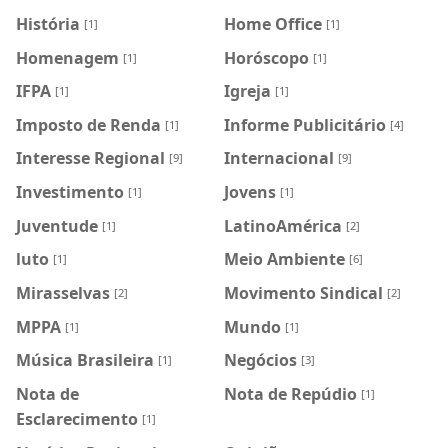
História
Home Office
[1]
[1]
Homenagem
Horóscopo
[1]
[1]
IFPA
Igreja
[1]
[1]
Imposto de Renda
Informe Publicitário
[1]
[4]
Interesse Regional
Internacional
[9]
[9]
Investimento
Jovens
[1]
[1]
Juventude
LatinoAmérica
[1]
[2]
luto
Meio Ambiente
[1]
[6]
Mirasselvas
Movimento Sindical
[2]
[2]
MPPA
Mundo
[1]
[1]
Música Brasileira
Negócios
[1]
[3]
Nota de
Nota de Repúdio
[1]
Esclarecimento
[1]