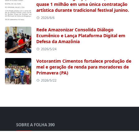
quase 1 milhão em uma única contratação
artística durante tradicional festival junino.
2026/6/6
Rede Amazonizar Consolida Diálogo
Ecumênico e Lança Plataforma Digital em
Defesa da Amazônia
2026/5/24
Votorantim Cimentos fortalece produção de
mel e geração de renda para moradores de
Primavera (PA)
2026/5/22
SOBRE A FOLHA 390