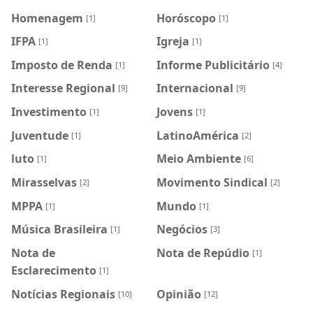
Homenagem
Horóscopo
[1]
[1]
IFPA
Igreja
[1]
[1]
Imposto de Renda
Informe Publicitário
[1]
[4]
Interesse Regional
Internacional
[9]
[9]
Investimento
Jovens
[1]
[1]
Juventude
LatinoAmérica
[1]
[2]
luto
Meio Ambiente
[1]
[6]
Mirasselvas
Movimento Sindical
[2]
[2]
MPPA
Mundo
[1]
[1]
Música Brasileira
Negócios
[1]
[3]
Nota de
Nota de Repúdio
[1]
Esclarecimento
[1]
Notícias Regionais
Opinião
[10]
[12]