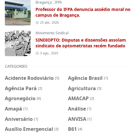
Bragança
,
IFPA
Professor do IFPA denuncia assédio moral no
campus de Bragança.
25 abr., 2026
Movimento Sindical
SINDIOPTO: Disputas e dissensões assolam
sindicato de optometristas recém fundado
3 ago., 2025
CATEGORIES
Acidente Rodoviário
Agência Brasil
[5]
[1]
Agência Pará
Agricultura
[2]
[3]
Agronegócio
AMACAP
[6]
[2]
Amapá
Análise
[1]
[1]
Aniversário
ANVISA
[1]
[1]
Auxílio Emergencial
B61
[3]
[4]