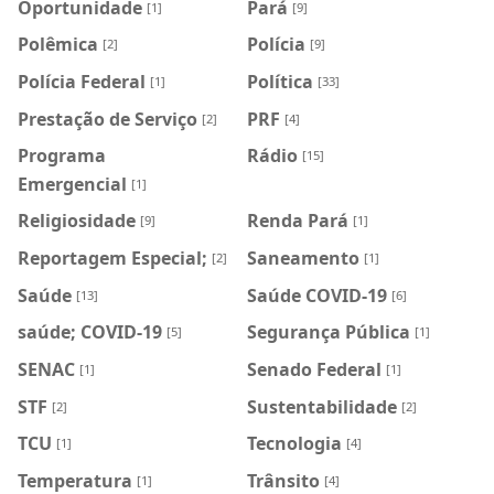
Oportunidade
Pará
[1]
[9]
Polêmica
Polícia
[2]
[9]
Polícia Federal
Política
[1]
[33]
Prestação de Serviço
PRF
[2]
[4]
Programa
Rádio
[15]
Emergencial
[1]
Religiosidade
Renda Pará
[9]
[1]
Reportagem Especial;
Saneamento
[2]
[1]
Saúde
Saúde COVID-19
[13]
[6]
saúde; COVID-19
Segurança Pública
[5]
[1]
SENAC
Senado Federal
[1]
[1]
STF
Sustentabilidade
[2]
[2]
TCU
Tecnologia
[1]
[4]
Temperatura
Trânsito
[1]
[4]