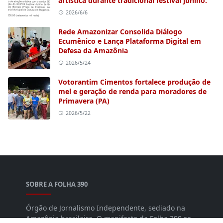
artística durante tradicional festival junino.
2026/6/6
Rede Amazonizar Consolida Diálogo
Ecumênico e Lança Plataforma Digital em
Defesa da Amazônia
2026/5/24
Votorantim Cimentos fortalece produção de
mel e geração de renda para moradores de
Primavera (PA)
2026/5/22
SOBRE A FOLHA 390
Órgão de Jornalismo Independente, sediado na
Amazônia brasileira. O manifesto da Folha 390 se