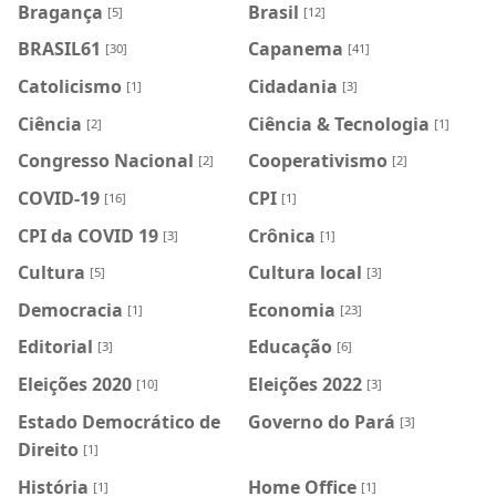
Bragança
Brasil
[5]
[12]
BRASIL61
Capanema
[30]
[41]
Catolicismo
Cidadania
[1]
[3]
Ciência
Ciência & Tecnologia
[2]
[1]
Congresso Nacional
Cooperativismo
[2]
[2]
COVID-19
CPI
[16]
[1]
CPI da COVID 19
Crônica
[3]
[1]
Cultura
Cultura local
[5]
[3]
Democracia
Economia
[1]
[23]
Editorial
Educação
[3]
[6]
Eleições 2020
Eleições 2022
[10]
[3]
Estado Democrático de
Governo do Pará
[3]
Direito
[1]
História
Home Office
[1]
[1]