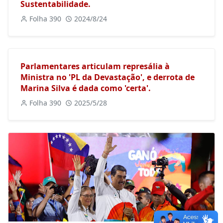
Sustentabilidade.
Folha 390
2024/8/24
Parlamentares articulam represália à
Ministra no 'PL da Devastação', e derrota de
Marina Silva é dada como 'certa'.
Folha 390
2025/5/28