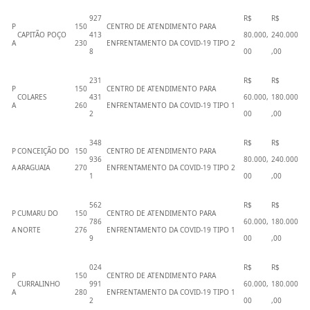
927
R$
R$
P
150
CENTRO DE ATENDIMENTO PARA
CAPITÃO POÇO
413
80.000,
240.000
A
230
ENFRENTAMENTO DA COVID-19 TIPO 2
8
00
,00
231
R$
R$
P
150
CENTRO DE ATENDIMENTO PARA
COLARES
431
60.000,
180.000
A
260
ENFRENTAMENTO DA COVID-19 TIPO 1
2
00
,00
348
R$
R$
P
CONCEIÇÃO DO
150
CENTRO DE ATENDIMENTO PARA
936
80.000,
240.000
A
ARAGUAIA
270
ENFRENTAMENTO DA COVID-19 TIPO 2
1
00
,00
562
R$
R$
P
CUMARU DO
150
CENTRO DE ATENDIMENTO PARA
786
60.000,
180.000
A
NORTE
276
ENFRENTAMENTO DA COVID-19 TIPO 1
9
00
,00
024
R$
R$
P
150
CENTRO DE ATENDIMENTO PARA
CURRALINHO
991
60.000,
180.000
A
280
ENFRENTAMENTO DA COVID-19 TIPO 1
2
00
,00