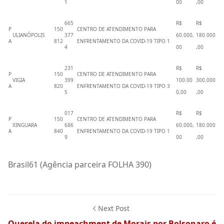
1
00
,00
665
R$
R$
P
150
CENTRO DE ATENDIMENTO PARA
ULIANÓPOLIS
377
60.000,
180.000
A
812
ENFRENTAMENTO DA COVID-19 TIPO 1
4
00
,00
231
R$
R$
P
150
CENTRO DE ATENDIMENTO PARA
VIGIA
399
100.00
300.000
A
820
ENFRENTAMENTO DA COVID-19 TIPO 3
5
0,00
,00
017
R$
R$
P
150
CENTRO DE ATENDIMENTO PARA
XINGUARA
686
60.000,
180.000
A
840
ENFRENTAMENTO DA COVID-19 TIPO 1
9
00
,00
Brasil61 (Agência parceira FOLHA 390)
Next Post
Querela do impeachment de Morais por Bolsonaro é