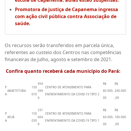
escola de Capanema: aulas estão suspensas.
Promotora de justiça de Capanema ingressa
com ação civil pública contra Associação de
saúde.
Os recursos serão transferidos em parcela única,
referentes ao custeio dos Centros nas competências
financeiras de julho, agosto e setembro de 2021.
Confira quanto receberá cada município do Pará:
954
R$
R$
P
150
CENTRO DE ATENDIMENTO PARA
ABAETETUBA
399
80.000,
240.000
A
010
ENFRENTAMENTO DA COVID-19 TIPO 2
6
00
,00
231
R$
R$
P
150
CENTRO DE ATENDIMENTO PARA
AFUÁ
604
60.000,
180.000
A
030
ENFRENTAMENTO DA COVID-19 TIPO 1
8
00
,00