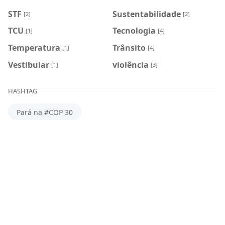
STF
Sustentabilidade
[2]
[2]
TCU
Tecnologia
[1]
[4]
Temperatura
Trânsito
[1]
[4]
Vestibular
violência
[1]
[3]
HASHTAG
Pará na #COP 30
RECENT POST
Diocese de Quelimane, em Moçambique,
realiza funeral de bispo brutalmente
assassinado
2026/6/12
Lideranças religiosas e pesquisadores criam
Fórum Permanente em defesa da Amazônia