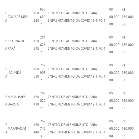
657
R$
R$
P
150
CENTRO DE ATENDIMENTO PARA
IGARAPÉ-MIRI
639
60.000,
180.000
A
330
ENFRENTAMENTO DA COVID-19 TIPO 1
7
00
,00
261
R$
R$
P
IPIXUNA DO
150
CENTRO DE ATENDIMENTO PARA
626
60.000,
180.000
A
PARÁ
345
ENFRENTAMENTO DA COVID-19 TIPO 1
2
00
,00
752
R$
R$
P
150
CENTRO DE ATENDIMENTO PARA
JACUNDÁ
908
60.000,
180.000
A
380
ENFRENTAMENTO DA COVID-19 TIPO 1
2
00
,00
787
R$
R$
P
MAGALHÃES
150
CENTRO DE ATENDIMENTO PARA
027
60.000,
180.000
A
BARATA
410
ENFRENTAMENTO DA COVID-19 TIPO 1
2
00
,00
267
R$
R$
P
150
CENTRO DE ATENDIMENTO PARA
MARAPANIM
742
60.000,
180.000
A
440
ENFRENTAMENTO DA COVID-19 TIPO 1
3
00
,00