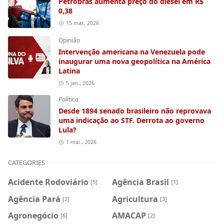
Petrobras aumenta preço do diesel em R$
0,38
15 mar., 2026
Opinião
Intervenção americana na Venezuela pode
inaugurar uma nova geopolítica na América
Latina
5 jan., 2026
Política
Desde 1894 senado brasileiro não reprovava
uma indicação ao STF. Derrota ao governo
Lula?
1 mai., 2026
CATEGORIES
Acidente Rodoviário
Agência Brasil
[5]
[1]
Agência Pará
Agricultura
[2]
[3]
Agronegócio
AMACAP
[6]
[2]