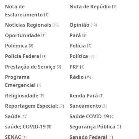
Nota de
Nota de Repúdio
[1]
Esclarecimento
[1]
Notícias Regionais
Opinião
[10]
[12]
Oportunidade
Pará
[1]
[9]
Polêmica
Polícia
[2]
[9]
Polícia Federal
Política
[1]
[33]
Prestação de Serviço
PRF
[2]
[4]
Programa
Rádio
[15]
Emergencial
[1]
Religiosidade
Renda Pará
[9]
[1]
Reportagem Especial;
Saneamento
[2]
[1]
Saúde
Saúde COVID-19
[13]
[6]
saúde; COVID-19
Segurança Pública
[5]
[1]
SENAC
Senado Federal
[1]
[1]