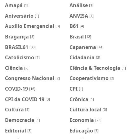
Amapá
Análise
[1]
[1]
Aniversário
ANVISA
[1]
[1]
Auxílio Emergencial
B61
[3]
[4]
Bragança
Brasil
[5]
[12]
BRASIL61
Capanema
[30]
[41]
Catolicismo
Cidadania
[1]
[3]
Ciência
Ciência & Tecnologia
[2]
[1]
Congresso Nacional
Cooperativismo
[2]
[2]
COVID-19
CPI
[16]
[1]
CPI da COVID 19
Crônica
[3]
[1]
Cultura
Cultura local
[5]
[3]
Democracia
Economia
[1]
[23]
Editorial
Educação
[3]
[6]