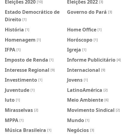
Eleições 2020
Eleições 2022
[10]
[3]
Estado Democrático de
Governo do Pará
[3]
Direito
[1]
História
Home Office
[1]
[1]
Homenagem
Horóscopo
[1]
[1]
IFPA
Igreja
[1]
[1]
Imposto de Renda
Informe Publicitário
[1]
[4]
Interesse Regional
Internacional
[9]
[9]
Investimento
Jovens
[1]
[1]
Juventude
LatinoAmérica
[1]
[2]
luto
Meio Ambiente
[1]
[6]
Mirasselvas
Movimento Sindical
[2]
[2]
MPPA
Mundo
[1]
[1]
Música Brasileira
Negócios
[1]
[3]