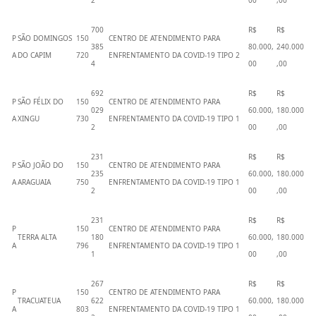
2
00
,00
700
R$
R$
P
SÃO DOMINGOS
150
CENTRO DE ATENDIMENTO PARA
385
80.000,
240.000
A
DO CAPIM
720
ENFRENTAMENTO DA COVID-19 TIPO 2
4
00
,00
692
R$
R$
P
SÃO FÉLIX DO
150
CENTRO DE ATENDIMENTO PARA
029
60.000,
180.000
A
XINGU
730
ENFRENTAMENTO DA COVID-19 TIPO 1
2
00
,00
231
R$
R$
P
SÃO JOÃO DO
150
CENTRO DE ATENDIMENTO PARA
235
60.000,
180.000
A
ARAGUAIA
750
ENFRENTAMENTO DA COVID-19 TIPO 1
2
00
,00
231
R$
R$
P
150
CENTRO DE ATENDIMENTO PARA
TERRA ALTA
180
60.000,
180.000
A
796
ENFRENTAMENTO DA COVID-19 TIPO 1
1
00
,00
267
R$
R$
P
150
CENTRO DE ATENDIMENTO PARA
TRACUATEUA
622
60.000,
180.000
A
803
ENFRENTAMENTO DA COVID-19 TIPO 1