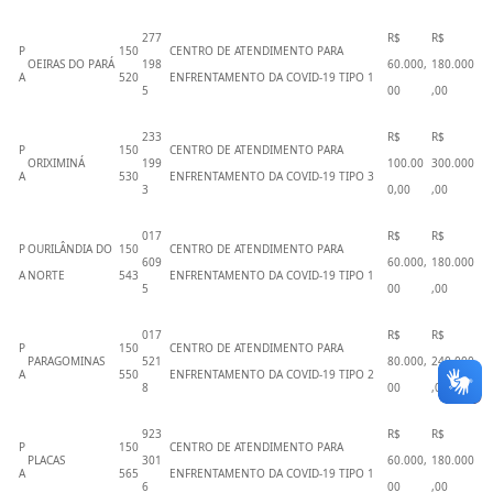
277
R$
R$
P
150
CENTRO DE ATENDIMENTO PARA
OEIRAS DO PARÁ
198
60.000,
180.000
A
520
ENFRENTAMENTO DA COVID-19 TIPO 1
5
00
,00
233
R$
R$
P
150
CENTRO DE ATENDIMENTO PARA
ORIXIMINÁ
199
100.00
300.000
A
530
ENFRENTAMENTO DA COVID-19 TIPO 3
3
0,00
,00
017
R$
R$
P
OURILÂNDIA DO
150
CENTRO DE ATENDIMENTO PARA
609
60.000,
180.000
A
NORTE
543
ENFRENTAMENTO DA COVID-19 TIPO 1
5
00
,00
017
R$
R$
P
150
CENTRO DE ATENDIMENTO PARA
PARAGOMINAS
521
80.000,
240.000
A
550
ENFRENTAMENTO DA COVID-19 TIPO 2
8
00
,00
923
R$
R$
P
150
CENTRO DE ATENDIMENTO PARA
PLACAS
301
60.000,
180.000
A
565
ENFRENTAMENTO DA COVID-19 TIPO 1
6
00
,00