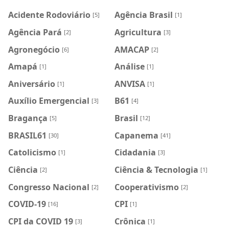
Acidente Rodoviário
Agência Brasil
[5]
[1]
Agência Pará
Agricultura
[2]
[3]
Agronegócio
AMACAP
[6]
[2]
Amapá
Análise
[1]
[1]
Aniversário
ANVISA
[1]
[1]
Auxílio Emergencial
B61
[3]
[4]
Bragança
Brasil
[5]
[12]
BRASIL61
Capanema
[30]
[41]
Catolicismo
Cidadania
[1]
[3]
Ciência
Ciência & Tecnologia
[2]
[1]
Congresso Nacional
Cooperativismo
[2]
[2]
COVID-19
CPI
[16]
[1]
CPI da COVID 19
Crônica
[3]
[1]