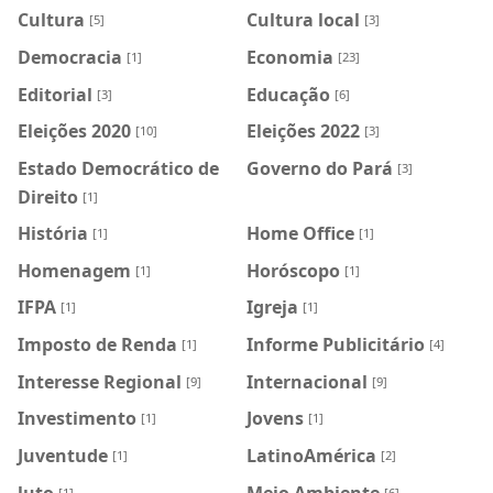
Cultura
Cultura local
[5]
[3]
Democracia
Economia
[1]
[23]
Editorial
Educação
[3]
[6]
Eleições 2020
Eleições 2022
[10]
[3]
Estado Democrático de
Governo do Pará
[3]
Direito
[1]
História
Home Office
[1]
[1]
Homenagem
Horóscopo
[1]
[1]
IFPA
Igreja
[1]
[1]
Imposto de Renda
Informe Publicitário
[1]
[4]
Interesse Regional
Internacional
[9]
[9]
Investimento
Jovens
[1]
[1]
Juventude
LatinoAmérica
[1]
[2]
luto
Meio Ambiente
[1]
[6]