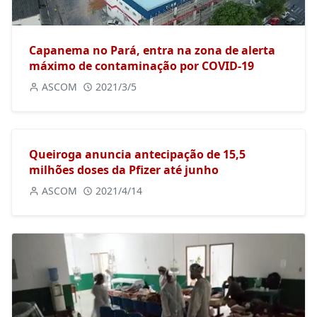
Capanema no Pará, entra na zona de alerta
máximo de contaminação por COVID-19
ASCOM
2021/3/5
Queiroga anuncia antecipação de 15,5
milhões doses da Pfizer até junho
ASCOM
2021/4/14