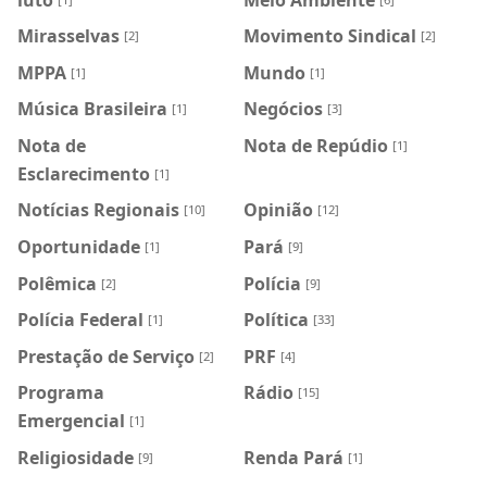
Mirasselvas
Movimento Sindical
[2]
[2]
MPPA
Mundo
[1]
[1]
Música Brasileira
Negócios
[1]
[3]
Nota de
Nota de Repúdio
[1]
Esclarecimento
[1]
Notícias Regionais
Opinião
[10]
[12]
Oportunidade
Pará
[1]
[9]
Polêmica
Polícia
[2]
[9]
Polícia Federal
Política
[1]
[33]
Prestação de Serviço
PRF
[2]
[4]
Programa
Rádio
[15]
Emergencial
[1]
Religiosidade
Renda Pará
[9]
[1]