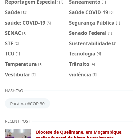
Reportagem Especial;
Saneamento
[2]
[1]
Saúde
Saúde COVID-19
[13]
[6]
saúde; COVID-19
Segurança Pública
[5]
[1]
SENAC
Senado Federal
[1]
[1]
STF
Sustentabilidade
[2]
[2]
TCU
Tecnologia
[1]
[4]
Temperatura
Trânsito
[1]
[4]
Vestibular
violência
[1]
[3]
HASHTAG
Pará na #COP 30
RECENT POST
Diocese de Quelimane, em Moçambique,
realiza funeral de bispo brutalmente