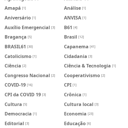
Amapá
Análise
[1]
[1]
Aniversário
ANVISA
[1]
[1]
Auxílio Emergencial
B61
[3]
[4]
Bragança
Brasil
[5]
[12]
BRASIL61
Capanema
[30]
[41]
Catolicismo
Cidadania
[1]
[3]
Ciência
Ciência & Tecnologia
[2]
[1]
Congresso Nacional
Cooperativismo
[2]
[2]
COVID-19
CPI
[16]
[1]
CPI da COVID 19
Crônica
[3]
[1]
Cultura
Cultura local
[5]
[3]
Democracia
Economia
[1]
[23]
Editorial
Educação
[3]
[6]