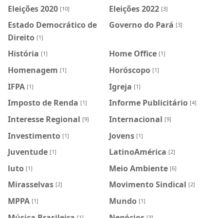
Eleições 2020
Eleições 2022
[10]
[3]
Estado Democrático de
Governo do Pará
[3]
Direito
[1]
História
Home Office
[1]
[1]
Homenagem
Horóscopo
[1]
[1]
IFPA
Igreja
[1]
[1]
Imposto de Renda
Informe Publicitário
[1]
[4]
Interesse Regional
Internacional
[9]
[9]
Investimento
Jovens
[1]
[1]
Juventude
LatinoAmérica
[1]
[2]
luto
Meio Ambiente
[1]
[6]
Mirasselvas
Movimento Sindical
[2]
[2]
MPPA
Mundo
[1]
[1]
Música Brasileira
Negócios
[1]
[3]