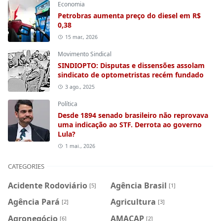
Economia
Petrobras aumenta preço do diesel em R$
0,38
15 mar., 2026
Movimento Sindical
SINDIOPTO: Disputas e dissensões assolam
sindicato de optometristas recém fundado
3 ago., 2025
Política
Desde 1894 senado brasileiro não reprovava
uma indicação ao STF. Derrota ao governo
Lula?
1 mai., 2026
CATEGORIES
Acidente Rodoviário
Agência Brasil
[5]
[1]
Agência Pará
Agricultura
[2]
[3]
Agronegócio
AMACAP
[6]
[2]