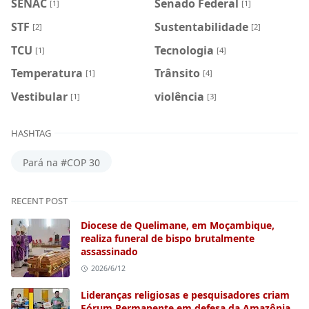
SENAC
Senado Federal
[1]
[1]
STF
Sustentabilidade
[2]
[2]
TCU
Tecnologia
[1]
[4]
Temperatura
Trânsito
[1]
[4]
Vestibular
violência
[1]
[3]
HASHTAG
Pará na #COP 30
RECENT POST
Diocese de Quelimane, em Moçambique,
realiza funeral de bispo brutalmente
assassinado
2026/6/12
Lideranças religiosas e pesquisadores criam
Fórum Permanente em defesa da Amazônia