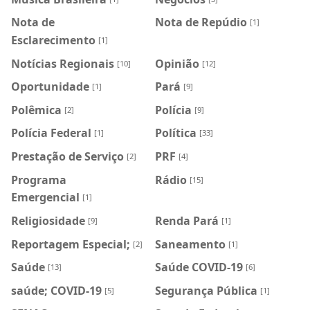
Nota de
Nota de Repúdio
[1]
Esclarecimento
[1]
Notícias Regionais
Opinião
[10]
[12]
Oportunidade
Pará
[1]
[9]
Polêmica
Polícia
[2]
[9]
Polícia Federal
Política
[1]
[33]
Prestação de Serviço
PRF
[2]
[4]
Programa
Rádio
[15]
Emergencial
[1]
Religiosidade
Renda Pará
[9]
[1]
Reportagem Especial;
Saneamento
[2]
[1]
Saúde
Saúde COVID-19
[13]
[6]
saúde; COVID-19
Segurança Pública
[5]
[1]