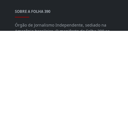
SOBRE A FOLHA 390
Órgão de Jornalismo Independente, sediado na
Amazônia brasileira. O manifesto da Folha 390 se
sustenta nos seguintes princípios: Ética;
Democracia; Cidadania; Liberdade; Direitos
fundamentais. É com base nesses valores que
pautamos todo o nosso trabalho. Com
credibilidade, independência e respeito.
SIGA-NOS
NEWSLETTER
Mantenha-se atualizado com as últimas notícias e