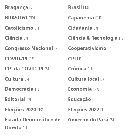
Bragança
Brasil
[5]
[12]
BRASIL61
Capanema
[30]
[41]
Catolicismo
Cidadania
[1]
[3]
Ciência
Ciência & Tecnologia
[2]
[1]
Congresso Nacional
Cooperativismo
[2]
[2]
COVID-19
CPI
[16]
[1]
CPI da COVID 19
Crônica
[3]
[1]
Cultura
Cultura local
[5]
[3]
Democracia
Economia
[1]
[23]
Editorial
Educação
[3]
[6]
Eleições 2020
Eleições 2022
[10]
[3]
Estado Democrático de
Governo do Pará
[3]
Direito
[1]