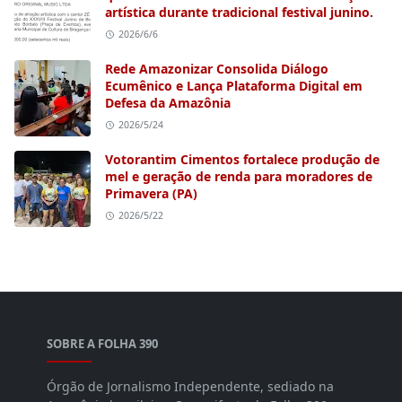
artística durante tradicional festival junino.
2026/6/6
Rede Amazonizar Consolida Diálogo
Ecumênico e Lança Plataforma Digital em
Defesa da Amazônia
2026/5/24
Votorantim Cimentos fortalece produção de
mel e geração de renda para moradores de
Primavera (PA)
2026/5/22
SOBRE A FOLHA 390
Órgão de Jornalismo Independente, sediado na