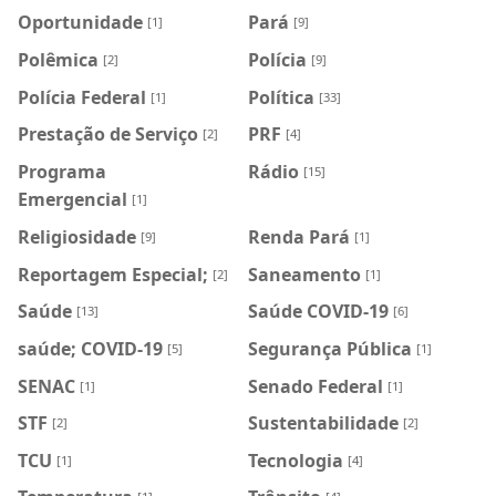
Oportunidade
Pará
[1]
[9]
Polêmica
Polícia
[2]
[9]
Polícia Federal
Política
[1]
[33]
Prestação de Serviço
PRF
[2]
[4]
Programa
Rádio
[15]
Emergencial
[1]
Religiosidade
Renda Pará
[9]
[1]
Reportagem Especial;
Saneamento
[2]
[1]
Saúde
Saúde COVID-19
[13]
[6]
saúde; COVID-19
Segurança Pública
[5]
[1]
SENAC
Senado Federal
[1]
[1]
STF
Sustentabilidade
[2]
[2]
TCU
Tecnologia
[1]
[4]