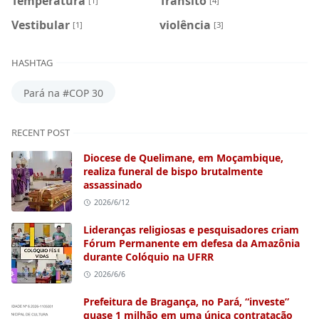
Temperatura
Trânsito
[1]
[4]
Vestibular
violência
[1]
[3]
HASHTAG
Pará na #COP 30
RECENT POST
Diocese de Quelimane, em Moçambique,
realiza funeral de bispo brutalmente
assassinado
2026/6/12
Lideranças religiosas e pesquisadores criam
Fórum Permanente em defesa da Amazônia
durante Colóquio na UFRR
2026/6/6
Prefeitura de Bragança, no Pará, “investe”
quase 1 milhão em uma única contratação