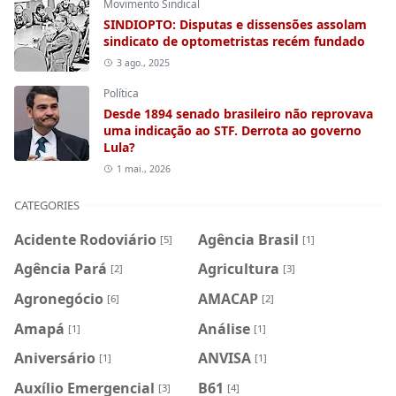
Movimento Sindical
SINDIOPTO: Disputas e dissensões assolam
sindicato de optometristas recém fundado
3 ago., 2025
Política
Desde 1894 senado brasileiro não reprovava
uma indicação ao STF. Derrota ao governo
Lula?
1 mai., 2026
CATEGORIES
Acidente Rodoviário
Agência Brasil
[5]
[1]
Agência Pará
Agricultura
[2]
[3]
Agronegócio
AMACAP
[6]
[2]
Amapá
Análise
[1]
[1]
Aniversário
ANVISA
[1]
[1]
Auxílio Emergencial
B61
[3]
[4]