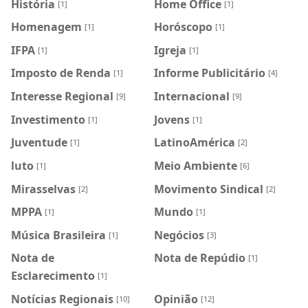
História
Home Office
[1]
[1]
Homenagem
Horóscopo
[1]
[1]
IFPA
Igreja
[1]
[1]
Imposto de Renda
Informe Publicitário
[1]
[4]
Interesse Regional
Internacional
[9]
[9]
Investimento
Jovens
[1]
[1]
Juventude
LatinoAmérica
[1]
[2]
luto
Meio Ambiente
[1]
[6]
Mirasselvas
Movimento Sindical
[2]
[2]
MPPA
Mundo
[1]
[1]
Música Brasileira
Negócios
[1]
[3]
Nota de
Nota de Repúdio
[1]
Esclarecimento
[1]
Notícias Regionais
Opinião
[10]
[12]